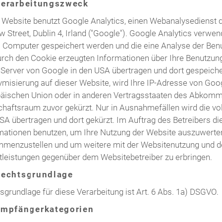
Verarbeitungszweck
 Website benutzt Google Analytics, einen Webanalysedienst 
 Street, Dublin 4, Irland ("Google"). Google Analytics verwend
 Computer gespeichert werden und die eine Analyse der Benu
urch den Cookie erzeugten Informationen über Ihre Benutzung
 Server von Google in den USA übertragen und dort gespeichert
misierung auf dieser Website, wird Ihre IP-Adresse von Goog
äischen Union oder in anderen Vertragsstaaten des Abkom
chaftsraum zuvor gekürzt. Nur in Ausnahmefällen wird die vol
SA übertragen und dort gekürzt. Im Auftrag des Betreibers d
mationen benutzen, um Ihre Nutzung der Website auszuwerten
menzustellen und um weitere mit der Websitenutzung und de
tleistungen gegenüber dem Websitebetreiber zu erbringen.
Rechtsgrundlage
sgrundlage für diese Verarbeitung ist Art. 6 Abs. 1a) DSGVO.
Empfängerkategorien