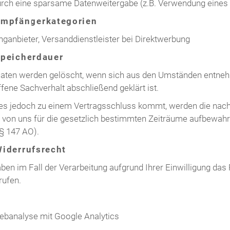
urch eine sparsame Datenweitergabe (z.B. Verwendung eine
Empfängerkategorien
nganbieter, Versanddienstleister bei Direktwerbung
Speicherdauer
Daten werden gelöscht, wenn sich aus den Umständen entnehm
ffene Sachverhalt abschließend geklärt ist.
 es jedoch zu einem Vertragsschluss kommt, werden die nach
 von uns für die gesetzlich bestimmten Zeiträume aufbewahrt
§ 147 AO).
Widerrufsrecht
ben im Fall der Verarbeitung aufgrund Ihrer Einwilligung das R
rufen.
ebanalyse mit Google Analytics