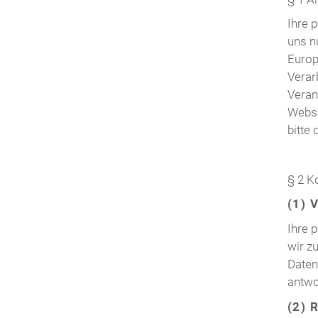
Ihre 
uns n
Europ
Verar
Veran
Websi
bitte
§ 2 K
(1) 
Ihre 
wir z
Daten
antwo
(2) 