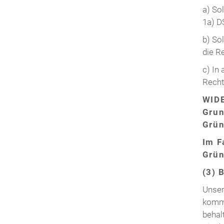
a) Sol
1a) D
b) So
die R
c) In
Recht
WIDE
Grun
Grün
Im F
Grün
(3) 
Unser
kommu
behal