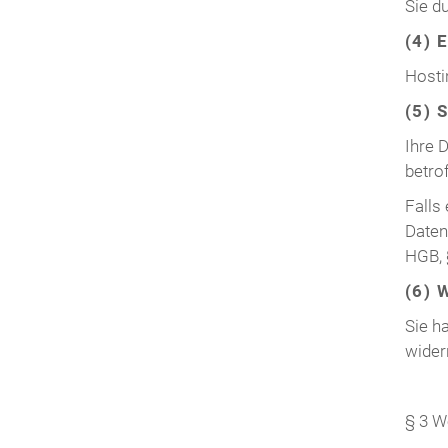
Sie d
(4) 
Hosti
(5) 
Ihre 
betro
Falls
Daten
HGB, 
(6) 
Sie ha
wider
§ 3 W