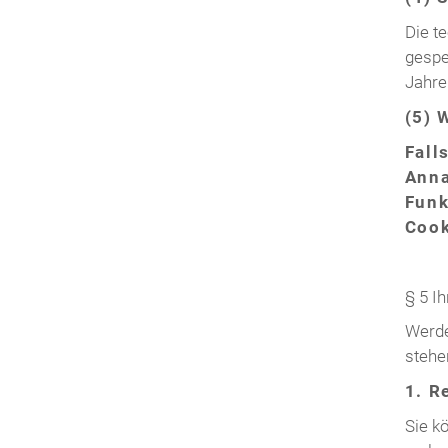
Die t
gespe
Jahre
(5)
Fall
Anna
Funk
Cook
§ 5 I
Werde
stehe
1. R
Sie k