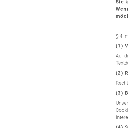
Sie 
Wenn
möch
§ 4 I
(1) 
Auf d
Textd
(2) 
Recht
(3) 
Unser
Cooki
Inter
(4) 