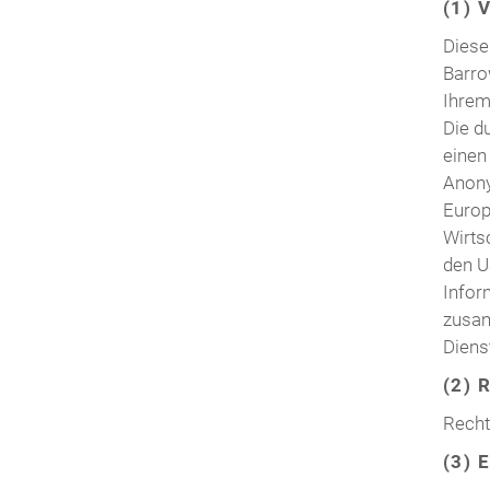
(1) 
Diese
Barrow
Ihrem
Die d
einen
Anony
Europ
Wirts
den U
Infor
zusam
Diens
(2) 
Recht
(3) 