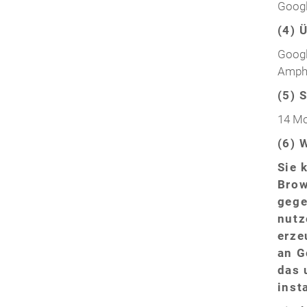
Googl
(4) 
Googl
Amphi
(5) 
14 M
(6)
Sie 
Brow
gege
nutz
erze
an G
das 
inst